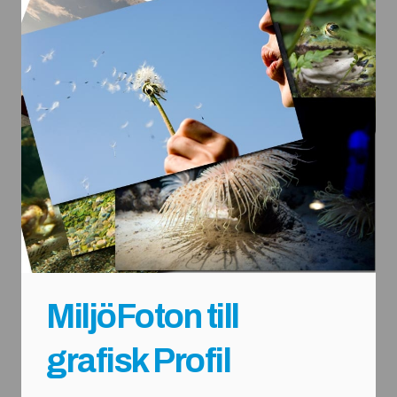
MiljöFoton till
grafisk Profil