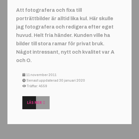
Att fotografera och fixa till
porträttbilder är alltid lika kul.
Här skulle
jag fotografera och redigera efter eget
huvud. Helt fria händer. Kunden ville ha
bilder till stora ramar för privat bruk.
Något intressant, nytt och kvalitet var A
och O.
11 november 2011
Senast uppdaterad 30 januari 2020
Träffar: 4559
LÄS MER