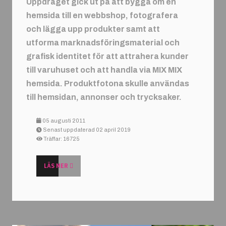
Uppdraget gick ut på att bygga om en
hemsida till en webbshop, fotografera
och lägga upp produkter samt att
utforma marknadsföringsmaterial och
grafisk identitet för att attrahera kunder
till varuhuset och att handla via MIX MIX
hemsida. Produktfotona skulle användas
till hemsidan, annonser och trycksaker.
05 augusti 2011
Senast uppdaterad 02 april 2019
Träffar: 16725
LÄS MER