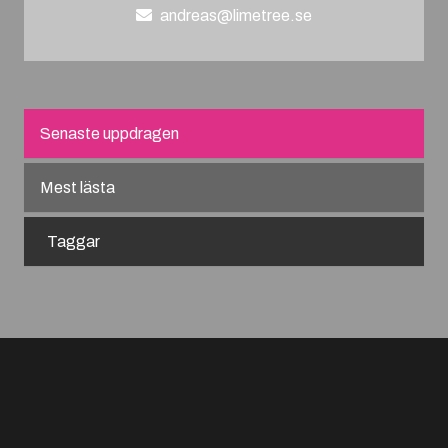
andreas@limetree.se
Senaste uppdragen
Mest lästa
Taggar