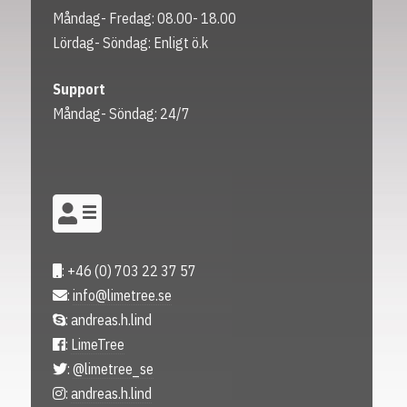
Måndag- Fredag: 08.00- 18.00
Lördag- Söndag: Enligt ö.k
Support
Måndag- Söndag: 24/7
: +46 (0) 703 22 37 57
:
info@limetree.se
: andreas.h.lind
:
LimeTree
:
@limetree_se
:
andreas.h.lind