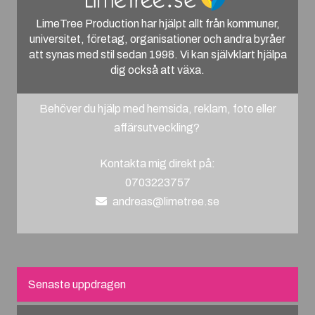
LimeTree Production har hjälpt allt från kommuner,
universitet, företag, organisationer och andra byråer
att synas med stil sedan 1998. Vi kan självklart hjälpa
dig också att växa.
Behöver du hjälp med hemsida, reklam, foto eller
affärsutveckling?
Kontakta mig direkt på:
0703223757
andreas@limetree.se
Senaste uppdragen