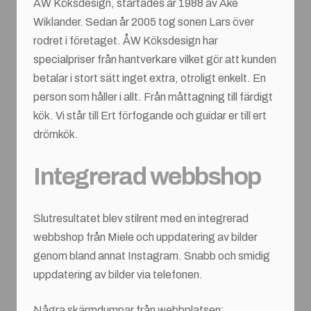
ÅW Köksdesign, startades år 1988 av Åke
Wiklander. Sedan år 2005 tog sonen Lars över
rodret i företaget. ÅW Köksdesign har
specialpriser från hantverkare vilket gör att kunden
betalar i stort sätt inget extra, otroligt enkelt. En
person som håller i allt. Från måttagning till färdigt
kök. Vi står till Ert förfogande och guidar er till ert
drömkök.
Integrerad webbshop
Slutresultatet blev stilrent med en integrerad
webbshop från Miele och uppdatering av bilder
genom bland annat Instagram. Snabb och smidig
uppdatering av bilder via telefonen.
Några skärmdumpar från webbplatsen: