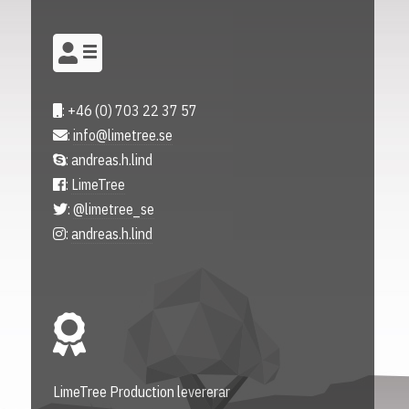
: +46 (0) 703 22 37 57
:
info@limetree.se
: andreas.h.lind
:
LimeTree
:
@limetree_se
:
andreas.h.lind
LimeTree Production levererar