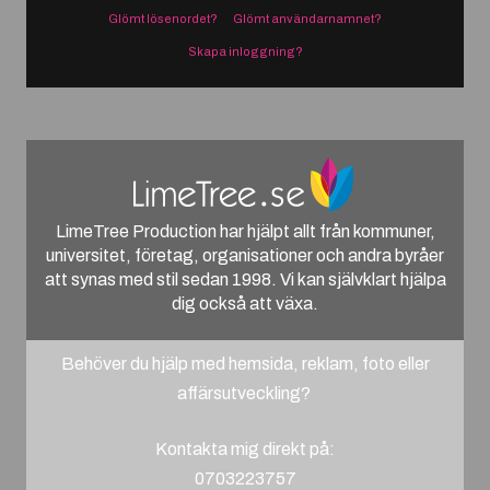
Glömt lösenordet?
Glömt användarnamnet?
Skapa inloggning?
LimeTree Production har hjälpt allt från kommuner,
universitet, företag, organisationer och andra byråer
att synas med stil sedan 1998. Vi kan självklart hjälpa
dig också att växa.
Behöver du hjälp med hemsida, reklam, foto eller
affärsutveckling?
Kontakta mig direkt på:
0703223757