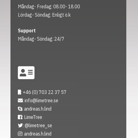
Måndag- Fredag: 08.00- 18.00
Lördag- Söndag: Enligt ö.k
Support
Måndag- Söndag: 24/7
: +46 (0) 703 22 37 57
:
info@limetree.se
: andreas.h.lind
:
LimeTree
:
@limetree_se
:
andreas.h.lind