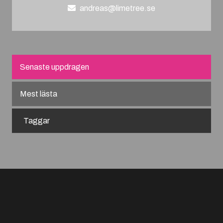
andreas@limetree.se
Senaste uppdragen
Mest lästa
Taggar