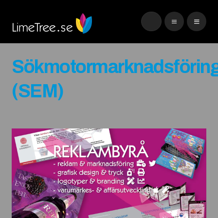
Sökmotormarknadsförin
(SEM)