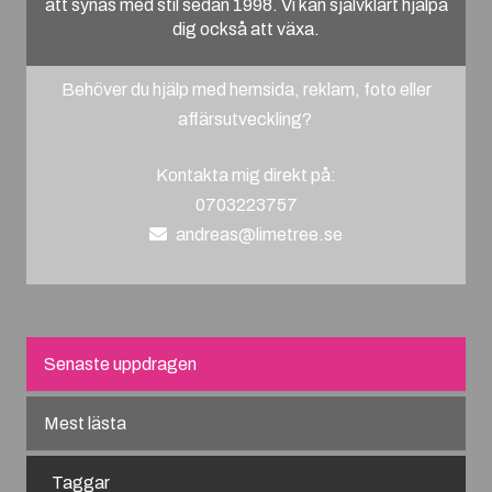
att synas med stil sedan 1998. Vi kan självklart hjälpa
dig också att växa.
Behöver du hjälp med hemsida, reklam, foto eller
affärsutveckling?
Kontakta mig direkt på:
0703223757
andreas@limetree.se
Senaste uppdragen
Mest lästa
Taggar