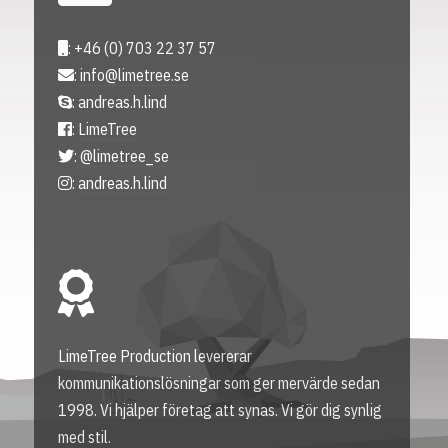
: +46 (0) 703 22 37 57
:
info@limetree.se
: andreas.h.lind
:
LimeTree
:
@limetree_se
:
andreas.h.lind
LimeTree Production levererar
kommunikationslösningar som ger mervärde sedan
1998. Vi hjälper företag att synas. Vi gör dig synlig
med stil.