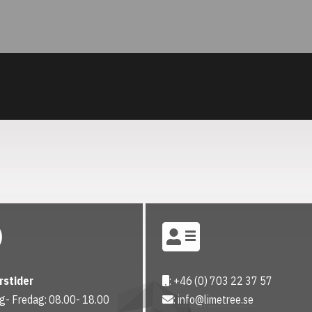
rstider
: +46 (0) 703 22 37 57
- Fredag: 08.00- 18.00
:
info@limetree.se