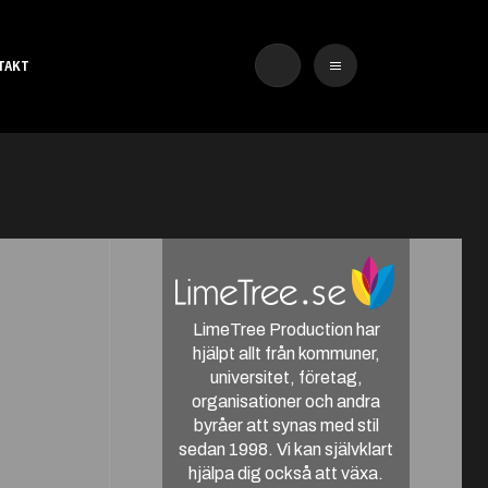
TAKT
LimeTree Production har
hjälpt allt från kommuner,
universitet, företag,
organisationer och andra
byråer att synas med stil
sedan 1998. Vi kan självklart
hjälpa dig också att växa.