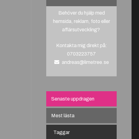
Behöver du hjälp med
hemsida, reklam, foto eller
affärsutveckling?
Kontakta mig direkt på:
0703223757
andreas@limetree.se
Senaste uppdragen
Mest lästa
Taggar