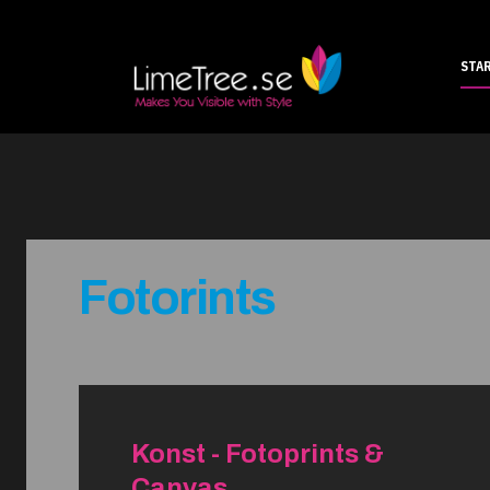
STA
Fotorints
Konst - Fotoprints &
Canvas