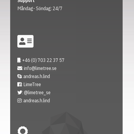
Support
Måndag- Söndag: 24/7
: +46 (0) 703 22 37 57
:
info@limetree.se
: andreas.h.lind
:
LimeTree
:
@limetree_se
:
andreas.h.lind