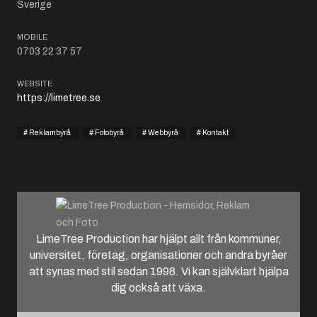
Sverige
MOBILE
0703 22 37 57
WEBSITE
https://limetree.se
Reklambyrå
Fotobyrå
Webbyrå
Kontakt
LimeTree Production har hjälpt allt från kommuner,
universitet, företag, organisationer och andra byråer
att synas med stil sedan 1998. Vi kan självklart hjälpa
dig också att växa.