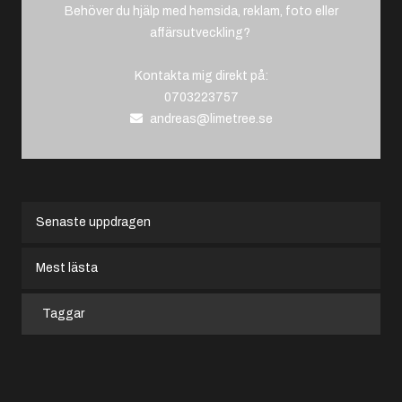
Behöver du hjälp med hemsida, reklam, foto eller
affärsutveckling?
Kontakta mig direkt på:
0703223757
Senaste uppdragen
Mest lästa
Taggar