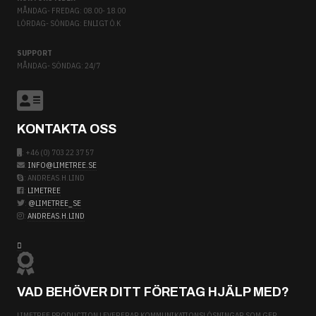
MÅNDAG- FREDAG: 08.00- 18.00
LÖRDAG- SÖNDAG: ENLIGT Ö.K
SUPPORT
MÅNDAG- SÖNDAG: 24/7
KONTAKTA OSS
: +46 (0) 703 22 37 57
:
: ANDREAS.H.LIND
:
LIMETREE
:
@LIMETREE_SE
:
ANDREAS.H.LIND
VAD BEHÖVER DITT FÖRETAG HJÄLP MED?
LIMETREE PRODUCTION LEVERERAR KOMMUNIKATIONSLÖSNINGAR SOM GER