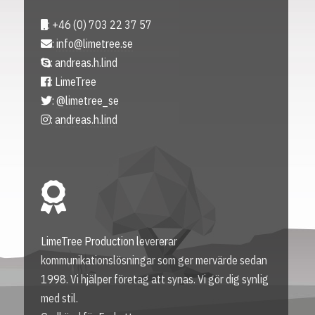
: +46 (0) 703 22 37 57
:
info@limetree.se
: andreas.h.lind
:
LimeTree
:
@limetree_se
:
andreas.h.lind
LimeTree Production levererar
kommunikationslösningar som ger mervärde sedan
1998. Vi hjälper företag att synas. Vi gör dig synlig
med stil.