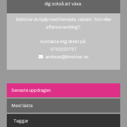
dig också att växa.
Behöver du hjälp med hemsida, reklam, foto eller
affärsutveckling?
Kontakta mig direkt på:
0703223757
andreas@limetree.se
Senaste uppdragen
Mest lästa
Taggar