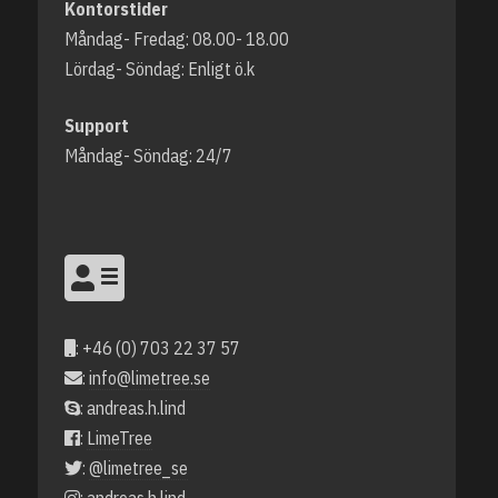
Kontorstider
Måndag- Fredag: 08.00- 18.00
Lördag- Söndag: Enligt ö.k
Support
Måndag- Söndag: 24/7
: +46 (0) 703 22 37 57
:
info@limetree.se
: andreas.h.lind
:
LimeTree
:
@limetree_se