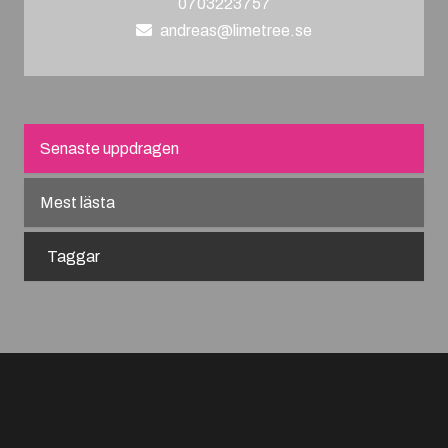
0703223757
andreas@limetree.se
Senaste uppdragen
Mest lästa
Taggar