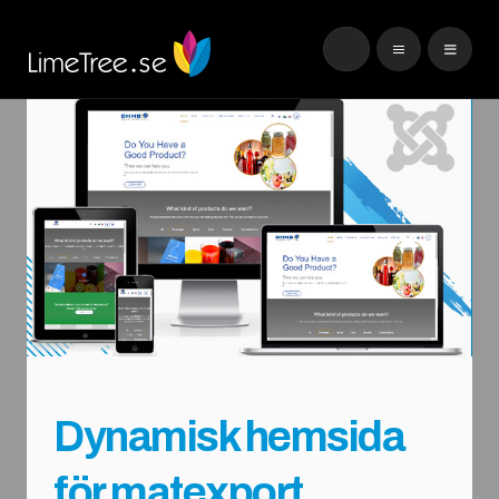
Dynamisk hemsida
för matexport