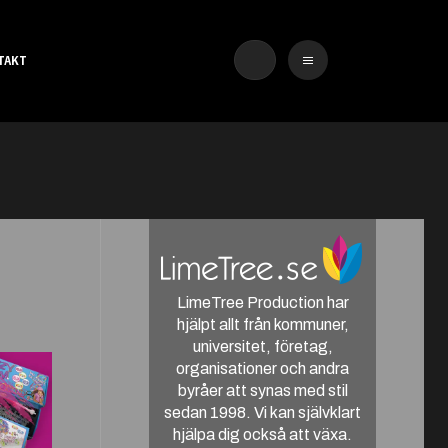
TAKT
LimeTree Production har
hjälpt allt från kommuner,
universitet, företag,
organisationer och andra
byråer att synas med stil
sedan 1998. Vi kan självklart
hjälpa dig också att växa.