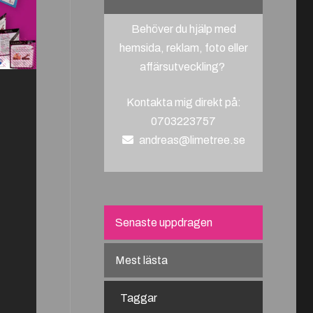
Behöver du hjälp med
hemsida, reklam, foto eller
affärsutveckling?
Kontakta mig direkt på:
0703223757
andreas@limetree.se
Senaste uppdragen
Mest lästa
Taggar