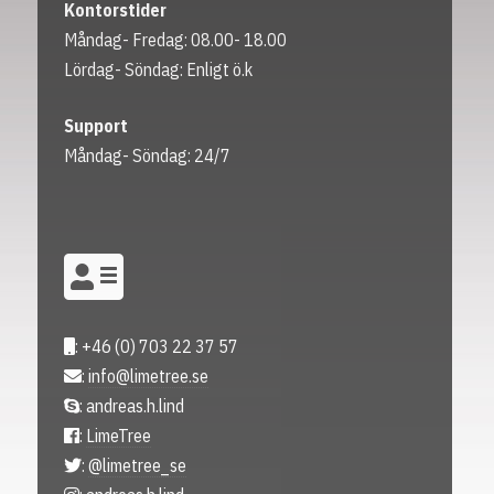
Kontorstider
Måndag- Fredag: 08.00- 18.00
Lördag- Söndag: Enligt ö.k
Support
Måndag- Söndag: 24/7
: +46 (0) 703 22 37 57
:
info@limetree.se
: andreas.h.lind
:
LimeTree
:
@limetree_se