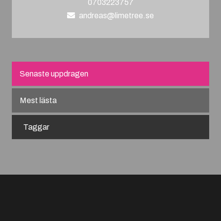
0703223757
andreas@limetree.se
Senaste uppdragen
Mest lästa
Taggar