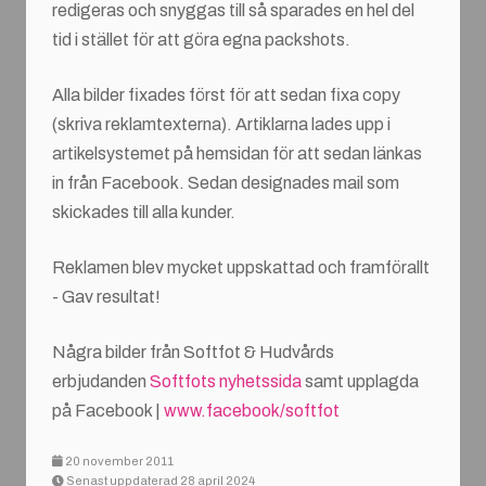
redigeras och snyggas till så sparades en hel del
tid i stället för att göra egna packshots.
Alla bilder fixades först för att sedan fixa copy
(skriva reklamtexterna). Artiklarna lades upp i
artikelsystemet på hemsidan för att sedan länkas
in från Facebook. Sedan designades mail som
skickades till alla kunder.
Reklamen blev mycket uppskattad och framförallt
- Gav resultat!
Några bilder från Softfot & Hudvårds
erbjudanden
Softfots nyhetssida
samt upplagda
på Facebook |
www.facebook/softfot
20 november 2011
Senast uppdaterad 28 april 2024